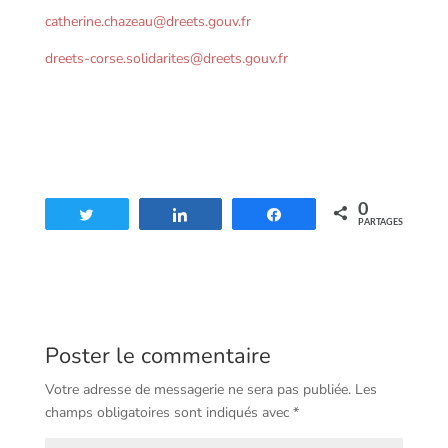
catherine.chazeau@dreets.gouv.fr
dreets-corse.solidarites@dreets.gouv.fr
0
Tweetez
Partagez
Partagez
PARTAGES
Poster le commentaire
Votre adresse de messagerie ne sera pas publiée.
Les
champs obligatoires sont indiqués avec
*