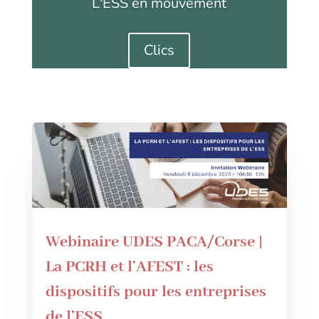
L'ESS en mouvement
Clics
Webinaire UDES PACA/Corse |
La PCRH et l’AFEST : les
dispositifs pour les entreprises
de l’ESS