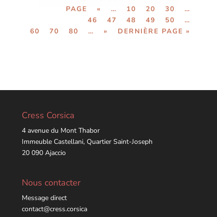
PAGE
«
…
10
20
30
…
46
47
48
49
50
…
60
70
80
…
»
DERNIÈRE PAGE »
Cress Corsica
4 avenue du Mont Thabor
Immeuble Castellani, Quartier Saint-Joseph
20 090 Ajaccio
Nous contacter
Message direct
contact@cress.corsica