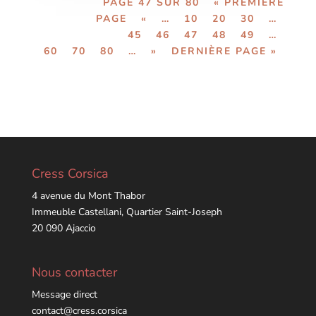
PAGE 47 SUR 80
« PREMIÈRE
PAGE
«
…
10
20
30
…
45
46
47
48
49
…
60
70
80
…
»
DERNIÈRE PAGE »
Cress Corsica
4 avenue du Mont Thabor
Immeuble Castellani, Quartier Saint-Joseph
20 090 Ajaccio
Nous contacter
Message direct
contact@cress.corsica