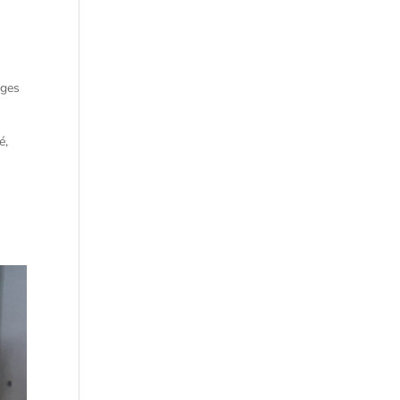
nges
é,