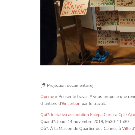
[
🎥
Projection documentaire]
Operae
// Penser le travail // vous propose une ren
chantiers d’
#
insertion
par le travail.
Qui?: Iniziativa association
Falepa Corsica
Cpie Aja
Quand?: Jeudi 14 novembre 2019, 9h30-11h30
Où?: À la Maison de Quartier des Cannes à
Ville d