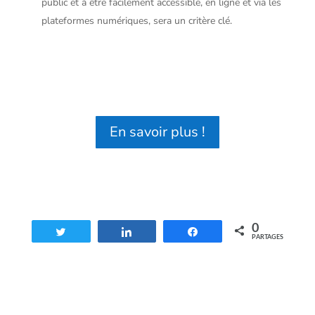
public et à être facilement accessible, en ligne et via les
plateformes numériques, sera un critère clé.
En savoir plus !
0
Tweetez
Partagez
Partagez
PARTAGES