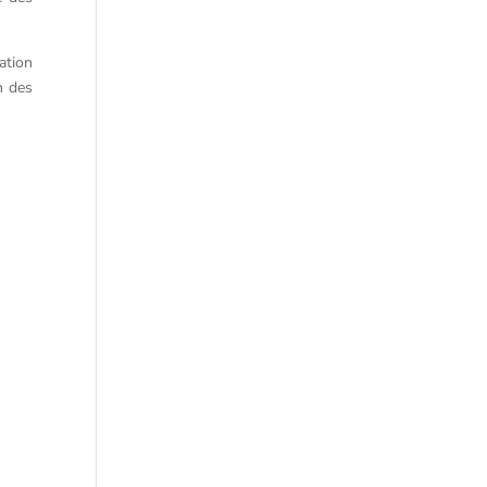
ation
n des