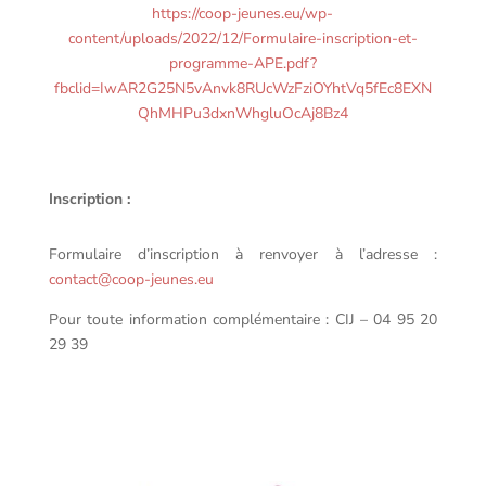
https://coop-jeunes.eu/wp-
content/uploads/2022/12/Formulaire-inscription-et-
programme-APE.pdf?
fbclid=IwAR2G25N5vAnvk8RUcWzFziOYhtVq5fEc8EXN
QhMHPu3dxnWhgluOcAj8Bz4
Inscription :
Formulaire d’inscription à renvoyer à l’adresse :
contact@coop-jeunes.eu
Pour toute information complémentaire : CIJ – 04 95 20
29 39