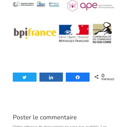
0
Tweetez
Partagez
Partagez
PARTAGES
Poster le commentaire
Votre adresse de messagerie ne sera pas publiée.
Les