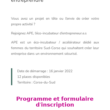
entreprendre
Vous avez un projet en tête ou l’envie de créer votre
propre activité ?
Rejoignez APE, l’éco-incubateur d’entrepreneur.e.s
APE est un éco-incubateur / accélérateur dédié aux
femmes du territoire Sud-Corse qui souhaitent créer leur
entreprise dans un environnement sécurisé.
Date de démarrage : 16 janvier 2022
12 places disponibles
Territoire : Corse-du-Sud
𝗣𝗿𝗼𝗴𝗿𝗮𝗺𝗺𝗲 𝗲𝘁 𝗳𝗼𝗿𝗺𝘂𝗹𝗮𝗶𝗿𝗲
𝗱’𝗶𝗻𝘀𝗰𝗿𝗶𝗽𝘁𝗶𝗼𝗻