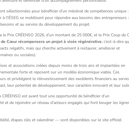
tte aventure et bénéficier d’un accompagnement personnalisé.
sont sélectionnées pour bénéficier d’un mécénat de compétences unique :
r à l’IÉSEG se mobilisent pour répondre aux besoins des entrepreneurs :
 besoins et au service du développement du projet.
ra le Prix CRÉENSO 2026, d’un montant de 25 000€, et le Prix Coup de
 de Cœur récompensera un projet à visée régénérative
, c’est-à-dire q
pacts négatifs, mais qui cherche activement à restaurer, améliorer et
umaines ou sociales).
ses et associations créées depuis moins de trois ans et implantées en
nnementale forte et reposent sur un modèle économique viable. Ces
urs et privilégient le réinvestissement des excédents financiers au servi
act, leur potentiel de développement, leur caractère innovant et leur solid
rix CRÉENSO est avant tout une opportunité de bénéficier d’un
é et de rejoindre un réseau d’acteurs engagés qui font bouger les ligne
ilité, étapes clés et calendrier — sont disponibles sur le site officiel