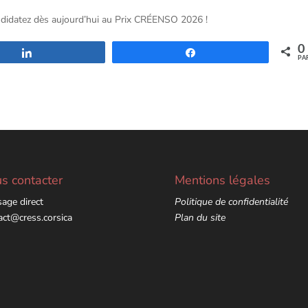
candidatez dès aujourd’hui au Prix CRÉENSO 2026 !
0
Partagez
Partagez
PA
s contacter
Mentions légales
age direct
Politique de confidentialité
act@cress.corsica
Plan du site