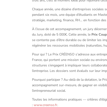
trois ans, c’est le moment idéal pour rejoindre ce
Chaque année, une dizaine d’entreprises sociales 
pendant six mois, une équipe d’étudiants en Maste
stratégie, marketing, finance, RH… en fonction des
À l’issue de cet accompagnement, un jury décerne
du Jury, doté de 5 000€. Cette année, le
Prix Coup
se contente pas d’être durable ou de limiter les im
régénérer les ressources mobilisées (naturelles, h
Pour qui ? Le Prix CRÉENSO s’adresse aux entrepri
France, qui portent une mission sociale ou enviro
structures s’engagent à impliquer leurs collaborate
l’entreprise. Les dossiers sont évalués sur leur imp
Pourquoi participer ? Au-delà de la dotation, le P
accompagnement sur-mesure, de gagner en visibilit
l’entrepreneuriat social.
Toutes les informations pratiques — critères d’éligib
:
www.creenso.fr
.