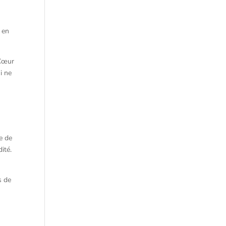
 en
 Cœur
ui ne
ce de
ité.
s de