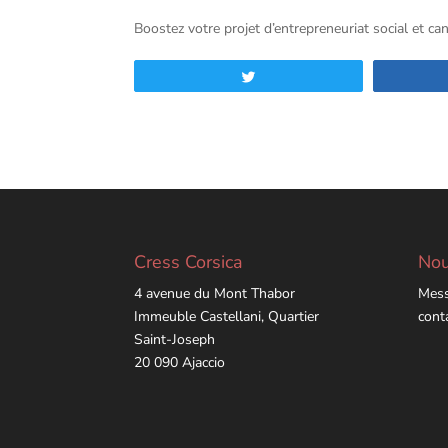
Boostez votre projet d’entrepreneuriat social et 
Tweetez
Cress Corsica
Nou
4 avenue du Mont Thabor
Mess
Immeuble Castellani, Quartier
cont
Saint-Joseph
20 090 Ajaccio